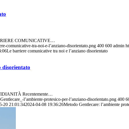
ato
RRIERE COMUNICATIVE…
ere-comunicative-tra-noi-e-l’anziano-disorientato.png
400
600
admin
h
4:06
Le barriere comunicative tra noi e l’anziano disorientato
 disorientato
IANITÀ Recentemente…
Gentlecare_-l’ambiente-protesico-per-l’anziano-disorientato.png
400
6
5-20 21:01:34
2024-04-08 19:36:26
Metodo Gentlecare: l’ambiente prote