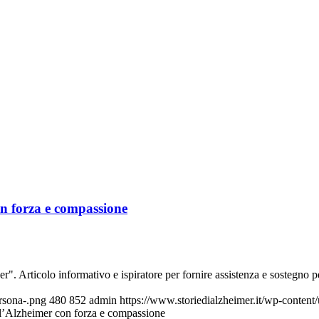
con forza e compassione
er". Articolo informativo e ispiratore per fornire assistenza e sostegno 
rsona-.png
480
852
admin
https://www.storiedialzheimer.it/wp-conten
re l’Alzheimer con forza e compassione