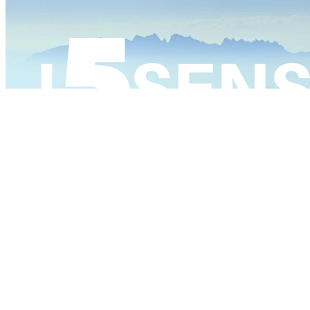
Comunicare con l’anziano disorientato attraverso il su
19 Aprile 2019
/
0 Commenti