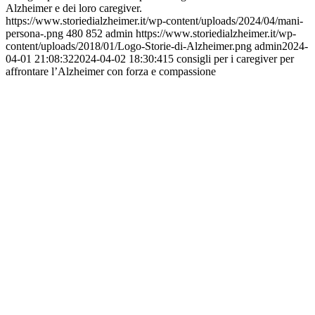
Alzheimer e dei loro caregiver.
https://www.storiedialzheimer.it/wp-content/uploads/2024/04/mani-
persona-.png
480
852
admin
https://www.storiedialzheimer.it/wp-
content/uploads/2018/01/Logo-Storie-di-Alzheimer.png
admin
2024-
04-01 21:08:32
2024-04-02 18:30:41
5 consigli per i caregiver per
affrontare l’Alzheimer con forza e compassione