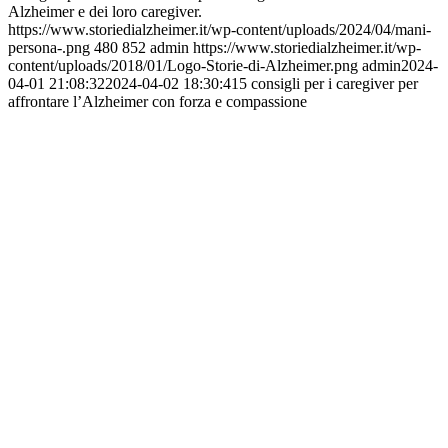
Alzheimer e dei loro caregiver.
https://www.storiedialzheimer.it/wp-content/uploads/2024/04/mani-
persona-.png
480
852
admin
https://www.storiedialzheimer.it/wp-
content/uploads/2018/01/Logo-Storie-di-Alzheimer.png
admin
2024-
04-01 21:08:32
2024-04-02 18:30:41
5 consigli per i caregiver per
affrontare l’Alzheimer con forza e compassione