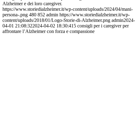
Alzheimer e dei loro caregiver.
https://www.storiedialzheimer.it/wp-content/uploads/2024/04/mani-
persona-.png
480
852
admin
https://www.storiedialzheimer.it/wp-
content/uploads/2018/01/Logo-Storie-di-Alzheimer.png
admin
2024-
04-01 21:08:32
2024-04-02 18:30:41
5 consigli per i caregiver per
affrontare l’Alzheimer con forza e compassione