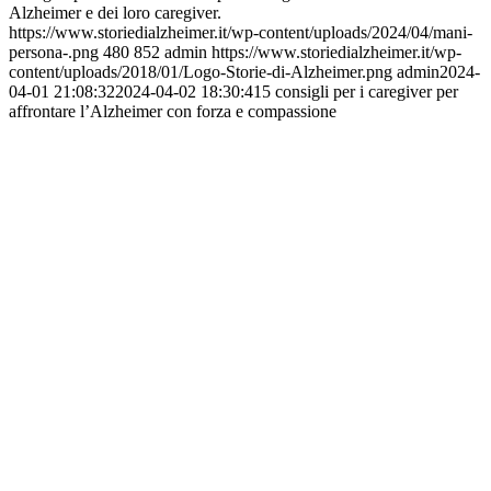
Alzheimer e dei loro caregiver.
https://www.storiedialzheimer.it/wp-content/uploads/2024/04/mani-
persona-.png
480
852
admin
https://www.storiedialzheimer.it/wp-
content/uploads/2018/01/Logo-Storie-di-Alzheimer.png
admin
2024-
04-01 21:08:32
2024-04-02 18:30:41
5 consigli per i caregiver per
affrontare l’Alzheimer con forza e compassione