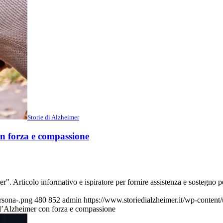
Storie di Alzheimer
con forza e compassione
er". Articolo informativo e ispiratore per fornire assistenza e sostegno 
rsona-.png
480
852
admin
https://www.storiedialzheimer.it/wp-conten
re l’Alzheimer con forza e compassione