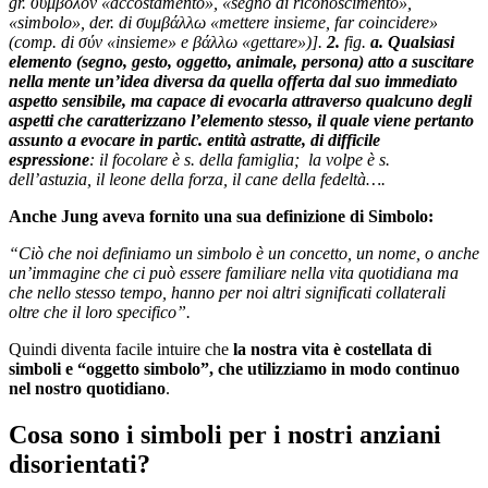
gr. σ
ύ
μβολον
«accostamento», «segno di riconoscimento»,
«simbolo», der. di συμβ
ά
λλω
«mettere insieme, far coincidere»
(comp. di σ
ύ
ν
«insieme» e β
ά
λλω
«gettare»)].
2.
fig.
a.
Qualsiasi
elemento (segno, gesto, oggetto, animale, persona) atto a suscitare
nella mente un’idea diversa da quella offerta dal suo immediato
aspetto sensibile, ma capace di evocarla attraverso qualcuno degli
aspetti che caratterizzano l’elemento stesso, il quale viene pertanto
assunto
a evocare in partic. entità astratte, di difficile
espressione
:
il focolare è s. della famiglia
;
la volpe è s.
dell’astuzia
,
il leone della forza
,
il cane della fedeltà
….
Anche Jung aveva fornito una sua definizione di Simbolo:
“Ciò che noi definiamo un simbolo è un concetto, un nome, o anche
un’immagine che ci può essere familiare nella vita quotidiana ma
che nello stesso tempo, hanno per noi altri significati collaterali
oltre che il loro specifico”.
Quindi diventa facile intuire che
la nostra vita è costellata di
simboli e “oggetto simbolo”, che utilizziamo in modo continuo
nel nostro quotidiano
.
Cosa sono i simboli per i nostri anziani
disorientati?