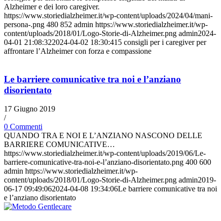
Alzheimer e dei loro caregiver.
https://www.storiedialzheimer.it/wp-content/uploads/2024/04/mani-
persona-.png
480
852
admin
https://www.storiedialzheimer.it/wp-
content/uploads/2018/01/Logo-Storie-di-Alzheimer.png
admin
2024-
04-01 21:08:32
2024-04-02 18:30:41
5 consigli per i caregiver per
affrontare l’Alzheimer con forza e compassione
Le barriere comunicative tra noi e l’anziano
disorientato
17 Giugno 2019
/
0 Commenti
QUANDO TRA E NOI E L’ANZIANO NASCONO DELLE
BARRIERE COMUNICATIVE…
https://www.storiedialzheimer.it/wp-content/uploads/2019/06/Le-
barriere-comunicative-tra-noi-e-l’anziano-disorientato.png
400
600
admin
https://www.storiedialzheimer.it/wp-
content/uploads/2018/01/Logo-Storie-di-Alzheimer.png
admin
2019-
06-17 09:49:06
2024-04-08 19:34:06
Le barriere comunicative tra noi
e l’anziano disorientato