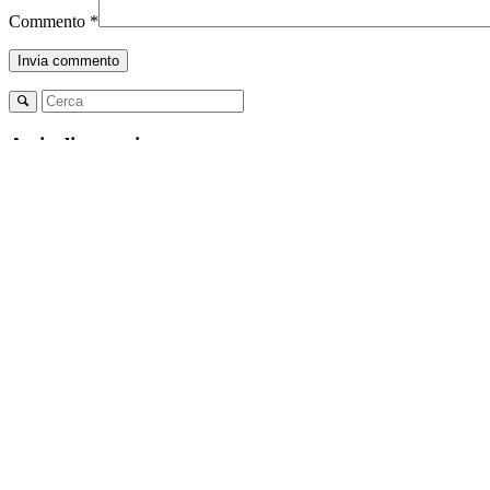
Commento
*
Articoli recenti
Strumenti indispensabili per i caregiver di persone con Alzhei
Disfagia o inappetenza: Passato di carne con patate
Disfagia o inappetenza: Crema di riso con frutti di bosco
5 consigli per i caregiver per affrontare l’Alzheimer con forza
Resta aggiornato
E-Mail:
*
Cognome
Nome