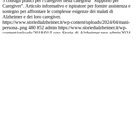
5 consigli pratici per i caregiver nella categoria "Supporto per
Caregiver". Articolo informativo e ispiratore per fornire assistenza e
sostegno per affrontare le complesse esigenze dei malati di
Alzheimer e dei loro caregiver.
https://www.storiedialzheimer.it/wp-content/uploads/2024/04/mani-
persona-.png
480
852
admin
https://www.storiedialzheimer.it/wp-
content/uploads/2018/01/Logo-Storie-di-Alzheimer.png
admin
2024-
04-01 21:08:32
2024-04-02 18:30:41
5 consigli per i caregiver per
affrontare l’Alzheimer con forza e compassione