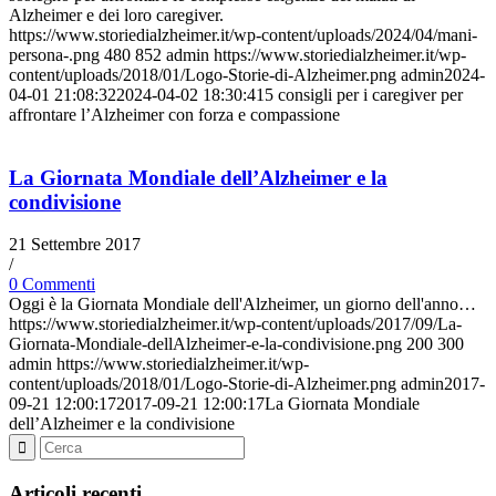
Alzheimer e dei loro caregiver.
https://www.storiedialzheimer.it/wp-content/uploads/2024/04/mani-
persona-.png
480
852
admin
https://www.storiedialzheimer.it/wp-
content/uploads/2018/01/Logo-Storie-di-Alzheimer.png
admin
2024-
04-01 21:08:32
2024-04-02 18:30:41
5 consigli per i caregiver per
affrontare l’Alzheimer con forza e compassione
La Giornata Mondiale dell’Alzheimer e la
condivisione
21 Settembre 2017
/
0 Commenti
Oggi è la Giornata Mondiale dell'Alzheimer, un giorno dell'anno…
https://www.storiedialzheimer.it/wp-content/uploads/2017/09/La-
Giornata-Mondiale-dellAlzheimer-e-la-condivisione.png
200
300
admin
https://www.storiedialzheimer.it/wp-
content/uploads/2018/01/Logo-Storie-di-Alzheimer.png
admin
2017-
09-21 12:00:17
2017-09-21 12:00:17
La Giornata Mondiale
dell’Alzheimer e la condivisione
Articoli recenti