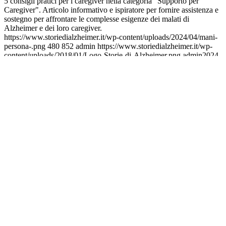
5 consigli pratici per i caregiver nella categoria "Supporto per
Caregiver". Articolo informativo e ispiratore per fornire assistenza e
sostegno per affrontare le complesse esigenze dei malati di
Alzheimer e dei loro caregiver.
https://www.storiedialzheimer.it/wp-content/uploads/2024/04/mani-
persona-.png
480
852
admin
https://www.storiedialzheimer.it/wp-
content/uploads/2018/01/Logo-Storie-di-Alzheimer.png
admin
2024-
04-01 21:08:32
2024-04-02 18:30:41
5 consigli per i caregiver per
affrontare l’Alzheimer con forza e compassione