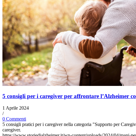
5 consigli per i caregiver per affrontare l’Alzheimer 
1 Aprile 2024
/
0 Commenti
5 consigli pratici per i caregiver nella categoria "Supporto per Caregiv
caregiver.
https://www.storiedialzheimer.it/wp-content/uploads/2024/04/mani-pe
21:08:32
2024-04-02 18:30:41
5 consigli per i caregiver per affronta