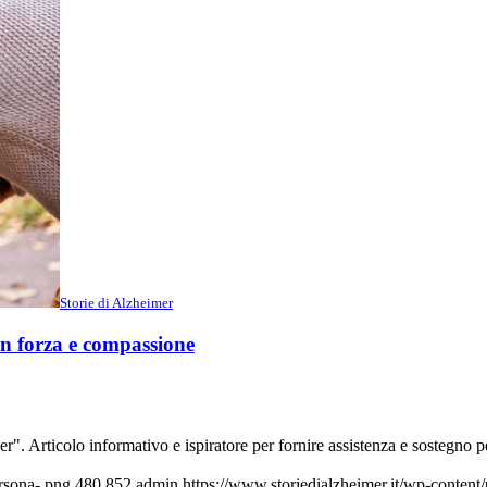
Storie di Alzheimer
con forza e compassione
er". Articolo informativo e ispiratore per fornire assistenza e sostegno 
rsona-.png
480
852
admin
https://www.storiedialzheimer.it/wp-conten
re l’Alzheimer con forza e compassione