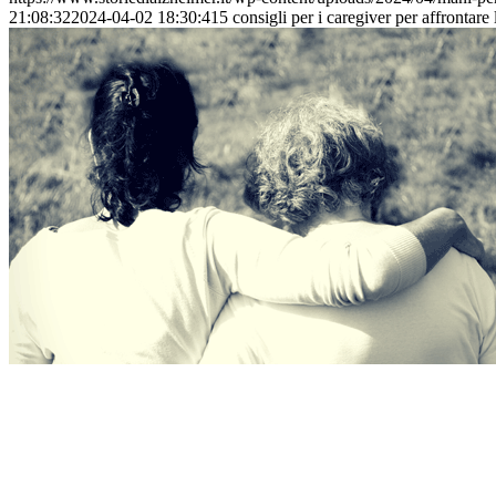
Le persone anziane mal orientate e disorientate: non
28 Febbraio 2018
/
0 Commenti
Il passato che si fa vivo nel presente
https://www.storiedialzheimer.it/wp-content/uploads/2018/02/Le-per
content/uploads/2018/01/Logo-Storie-di-Alzheimer.png
admin
2018-0
Articoli recenti