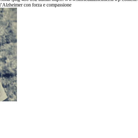
 dovremmo cercare di cambiarle
sone-anziane-mal-orientate-e-disorientate_non-dovremmo-cercare-di-cam
2-28 15:08:04
2024-04-09 21:04:51
Le persone anziane mal orientate e 