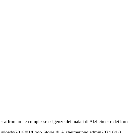
per affrontare le complesse esigenze dei malati di Alzheimer e dei loro
t/uploads/2018/01/Logo-Storie-di-Alzheimer.png
admin
2024-04-01