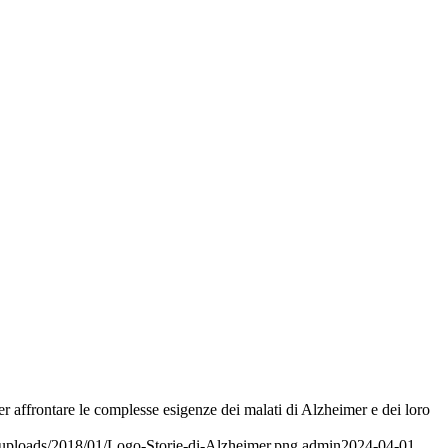
per affrontare le complesse esigenze dei malati di Alzheimer e dei loro
t/uploads/2018/01/Logo-Storie-di-Alzheimer.png
admin
2024-04-01