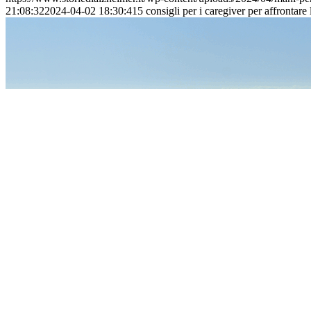
21:08:32
2024-04-02 18:30:41
5 consigli per i caregiver per affronta