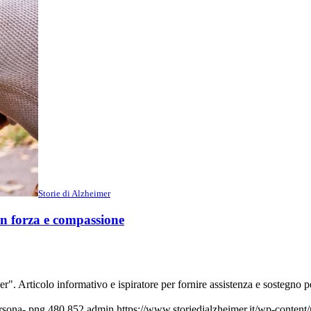
Storie di Alzheimer
con forza e compassione
er". Articolo informativo e ispiratore per fornire assistenza e sostegno 
rsona-.png
480
852
admin
https://www.storiedialzheimer.it/wp-conten