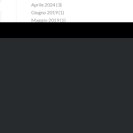
Aprile 2024
(3)
Giugno 2019
(1)
Maggio 2019
(1)
Aprile 2019
(2)
Marzo 2019
(1)
Febbraio 2019
(1)
Gennaio 2019
(1)
Dicembre 2018
(2)
Novembre 2018
(1)
Ottobre 2018
(3)
Settembre 2018
(1)
Agosto 2018
(1)
Luglio 2018
(3)
Giugno 2018
(2)
Maggio 2018
(1)
Aprile 2018
(3)
Marzo 2018
(4)