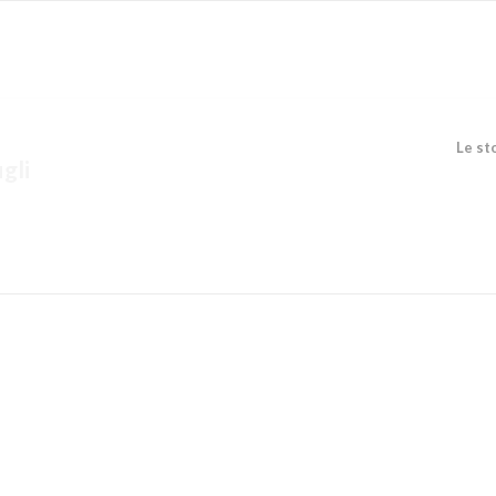
Le st
gli