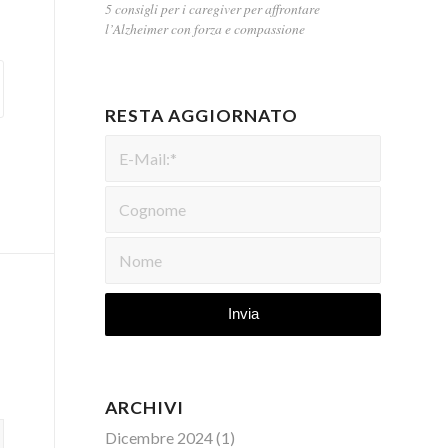
5 consigli per i caregiver per affrontare
l’Alzheimer con forza e compassione
RESTA AGGIORNATO
ARCHIVI
Dicembre 2024
(1)