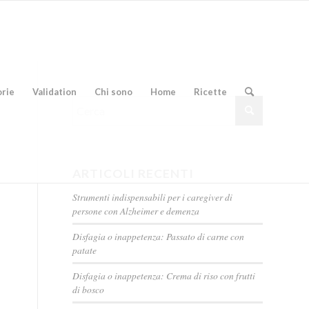
orie
Validation
Chi sono
Home
Ricette
ARTICOLI RECENTI
Strumenti indispensabili per i caregiver di
persone con Alzheimer e demenza
Disfagia o inappetenza: Passato di carne con
patate
Disfagia o inappetenza: Crema di riso con frutti
di bosco