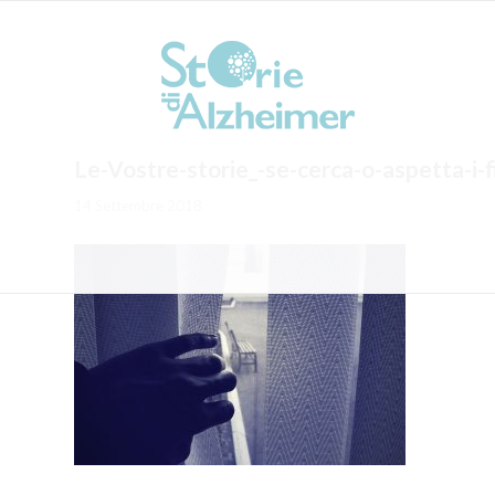
Le-Vostre-storie_-se-cerca-o-aspetta-i-fi
14 Settembre 2018