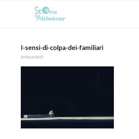
I-sensi-di-colpa-dei-familiari
20 Marzo 2019