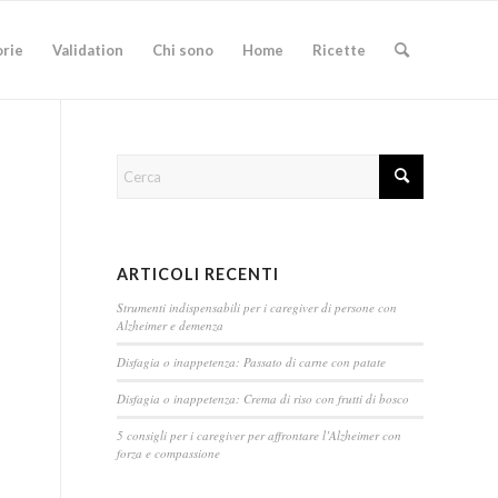
orie
Validation
Chi sono
Home
Ricette
ARTICOLI RECENTI
Strumenti indispensabili per i caregiver di persone con
Alzheimer e demenza
Disfagia o inappetenza: Passato di carne con patate
Disfagia o inappetenza: Crema di riso con frutti di bosco
5 consigli per i caregiver per affrontare l’Alzheimer con
forza e compassione