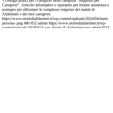
5 consigli pratici per i caregiver nella categoria "Supporto per
Caregiver". Articolo informativo e ispiratore per fornire assistenza e
sostegno per affrontare le complesse esigenze dei malati di
Alzheimer e dei loro caregiver.
https://www.storiedialzheimer.it/wp-content/uploads/2024/04/mani-
persona-.png
480
852
admin
https://www.storiedialzheimer.it/wp-
content/uploads/2018/01/Logo-Storie-di-Alzheimer.png
admin
2024-
04-01 21:08:32
2024-04-02 18:30:41
5 consigli per i caregiver per
affrontare l’Alzheimer con forza e compassione
Articoli recenti
Strumenti indispensabili per i caregiver di persone con
Alzheimer e demenza
Disfagia o inappetenza: Passato di carne con patate
Disfagia o inappetenza: Crema di riso con frutti di bosco
5 consigli per i caregiver per affrontare l’Alzheimer con forza
e compassione
Resta aggiornato
E-Mail:
*