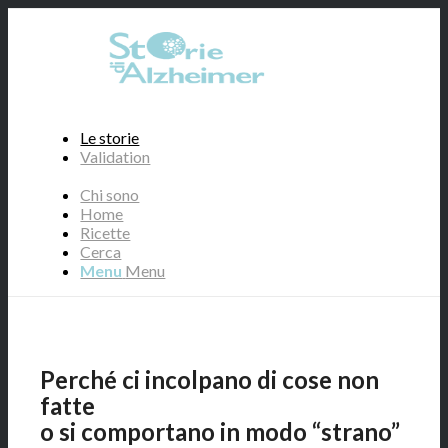
Le storie
Validation
Chi sono
Home
Ricette
Cerca
Menu
Menu
Perché ci incolpano di cose non
fatte
o si comportano in modo “strano”