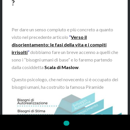
?
Per dare un senso compiuto e più concreto a quanto
visto nel precedente articolo
“
Verso il
disorientamento: le fasi della vita e i compiti
irrisolti
”
dobbiamo fare un breve accenno a quelli che
sono i “bisogni umani di base” e lo faremo partendo
dalla cosiddetta
Scala di Maslow
.
Questo psicologo, che nel novecento si è occupato dei
bisogni umani, ha costruito la famosa Piramide